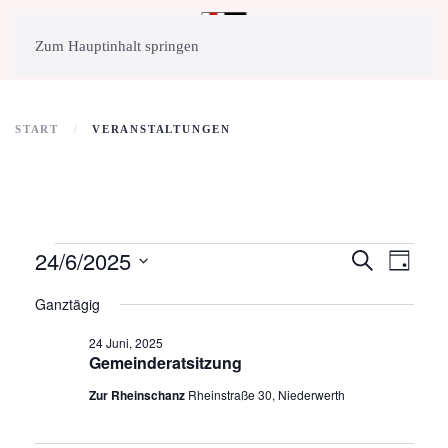
MENÜ
Zum Hauptinhalt springen
START
VERANSTALTUNGEN
Veranstaltungen
24/6/2025
Veransta
Veran
Suche
Tag
Ansic
Datum
Such-
für
Ganztägig
wählen.
Navig
und
24
24 Juni, 2025
Gemeinderatsitzung
Ansichte
Juni,
Zur Rheinschanz
Rheinstraße 30, Niederwerth
2025