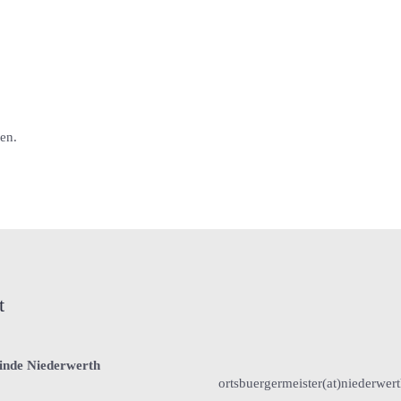
en.
t
inde Niederwerth
ortsbuergermeister(at)niederwer