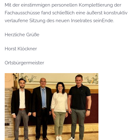
Mit der
einstimmigen
personellen
Komplettierung der
Fachausschüsse
fand
schließlich eine
äußerst konstruktiv
verlaufene Sitzung des neuen Inselrates
sein
Ende.
Herzliche Grüße
Horst Klöckner
Ortsbü
r
germeister