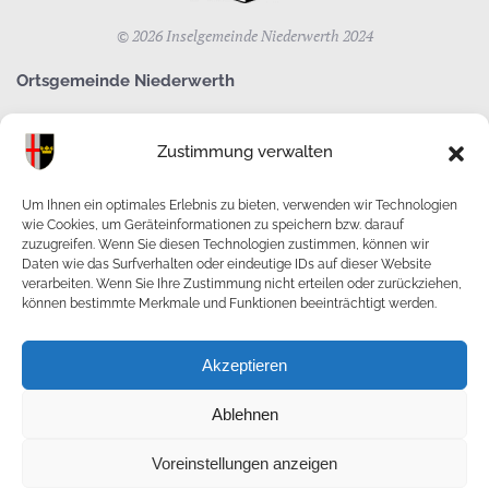
©
2026
Inselgemeinde Niederwerth 2024
Ortsgemeinde Niederwerth
Horst Klöckner
Zustimmung verwalten
Landrat-Jost-Str. 4
56179 Niederwerth
Um Ihnen ein optimales Erlebnis zu bieten, verwenden wir Technologien
wie Cookies, um Geräteinformationen zu speichern bzw. darauf
zuzugreifen. Wenn Sie diesen Technologien zustimmen, können wir
ortsbuergermeister(at)niederwerth.de
Daten wie das Surfverhalten oder eindeutige IDs auf dieser Website
verarbeiten. Wenn Sie Ihre Zustimmung nicht erteilen oder zurückziehen,
Telefon: 0261/60366
können bestimmte Merkmale und Funktionen beeinträchtigt werden.
Fax: 0261/96240093
Akzeptieren
IMPRESSUM
Ablehnen
Voreinstellungen anzeigen
DATENSCHUTZERKLÄRUNG