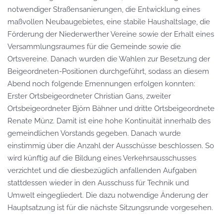
notwendiger Straßensanierungen
, die
Entwicklung eines
maßvollen Neubaugebietes
, eine stabile Haushaltslage, die
Förderung der Niederwerther Vereine
sowie der
Erhalt
eine
s
Versammlungsraumes für die Gemein
de sowie die
Ortsvereine.
Danach
wurden
die Wahlen
zur
Besetzung der
Beigeordneten-
Positionen
durchgeführt
, sodass
an diesem
Abend noch
folgende Ernennungen erfolgen konnten:
Erster Ortsbeigeordneter Christian Gans, zweiter
Ortsbeigeordneter Björn Bähner und dritte
Ortsb
eigeordnete
Renate Münz.
Damit ist eine
hoh
e Kontinuität innerhalb des
gemeindlichen Vorstands gegeben.
Danach wurde
einstimmig über die
Anzahl
der Ausschüsse beschlossen
. So
wird
künftig auf die Bildung eines Verkehrsausschusses
verzichte
t
und die diesbezüglich anfallenden Aufgaben
stattdessen
wieder in den Ausschuss für Technik und
Umwelt
eingegliedert. Die
dazu notwendige Änderung der
Hauptsatzung ist für die nächste Sitzungsrunde vorgesehen.