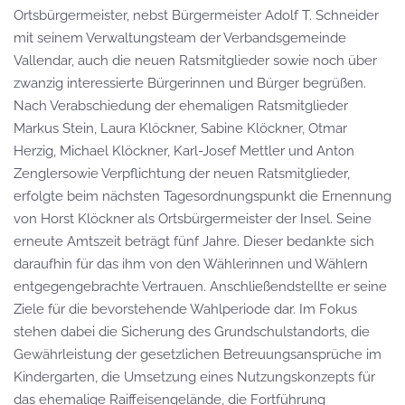
Ortsbürgermeister
,
nebst
Bürgermeister
Adolf T. Schneider
mit
seinem Verwaltungsteam
der Verbandsgemeinde
Vallendar
, auch d
ie
neuen Ratsmitglieder
sowie
noch über
zwanzig
interessierte Bürgerinnen und Bürger begrüßen.
Nach
Verabschiedung der ehemaligen Ratsmitglieder
Markus Stein, Laura Klöckner, Sabine Klöckner, Otmar
Herzig, Michael Klöckner, Karl-Josef Mettler und Anton
Zengler
sowie
Verpflichtung der
neuen Ratsmitglieder
,
erfolgte b
eim nächsten
Tagesordnungspunkt die
Ernennung
von Horst Klöckner als Ortsbürgermeister der Insel
. Seine
er
neu
t
e Amtszeit
beträgt
fünf Jahre.
Dieser bedankte sich
daraufhin für das
ihm
von den Wählerinnen und Wählern
entgegengebrachte Vertrauen
. Anschließend
stellte er
seine
Ziele für die bevorstehende
Wahl
periode dar
. Im Fokus
stehen dabei die
Sicherung des Grundschulstandorts
, die
Gewährleistung der gesetzlichen Betreuungsansprüche im
Kindergarten
, die
Umsetzung eines Nutzungskonzepts für
das ehemalige Raiffeisengelände
, die
Fortführung