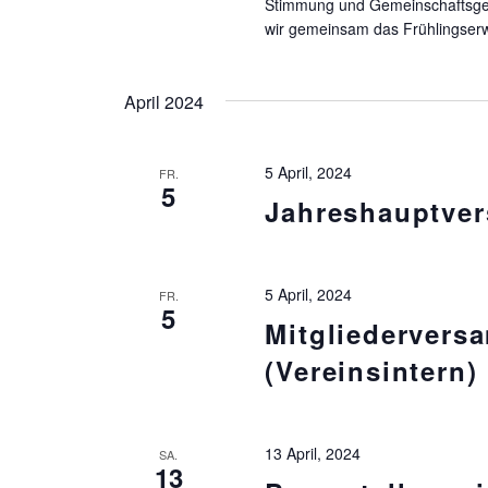
Stimmung und Gemeinschaftsgeis
wir gemeinsam das Frühlingserw
April 2024
5 April, 2024
FR.
5
Jahreshauptve
5 April, 2024
FR.
5
Mitgliedervers
(Vereinsintern)
13 April, 2024
SA.
13