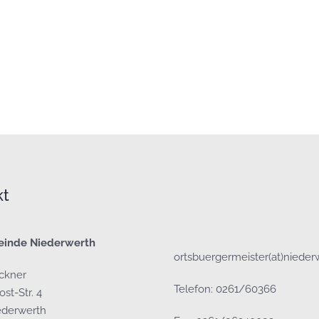
kt
einde Niederwerth
ortsbuergermeister(at)nieder
öckner
Telefon: 0261/60366
st-Str. 4
ederwerth