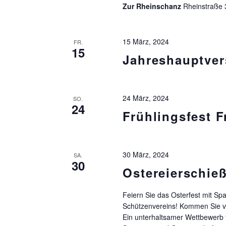
Zur Rheinschanz
Rheinstraße 
15 März, 2024
FR.
15
Jahreshauptve
24 März, 2024
SO.
24
Frühlingsfest 
30 März, 2024
SA.
30
Ostereierschie
Feiern Sie das Osterfest mit S
Schützenvereins! Kommen Sie vo
Ein unterhaltsamer Wettbewerb fü