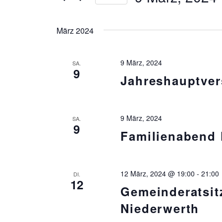
Suche
Ansichtennavigation
Datum
nach
wählen.
Veranstaltungen
März 2024
Schlüsselwort.
9 März, 2024
SA.
9
Jahreshauptve
9 März, 2024
SA.
9
Familienabend
12 März, 2024 @ 19:00
-
21:00
DI.
12
Gemeinderatsi
Niederwerth