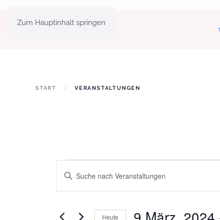
Zum Hauptinhalt springen
START
VERANSTALTUNGEN
Veranstaltungen
Veranstaltungen
Geben
Sie
Such-
Das
und
Schlüsselwort.
9 März, 2024
 
Heute