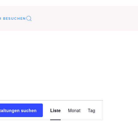
H BESUCHEN
Veranstaltung
taltungen suchen
Liste
Monat
Tag
Ansichten-
Navigation